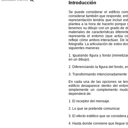
Introducción
Se puede considerar el edificio c
considerar también que responde, entre
representación tendría que incluir e
plantea a la hora de hacerlo porque 
tenemos su dibujo con un grado de de
materiales de características diferen
representa el entorno (que actúa c
refleje cómo ambos interactúan. De la
fotografía. La articulación de estos d
siguientes maneras:
1. Igualando figura y fondo (mimetizan
en un dibujo).
2. Diferenciando la figura del fondo, 
3. Transformando intencionadamente f
En cada una de las opciones se tend
edificio desaparece dentro del ento
simplemente un complemento mudo q
dependerá de:
1. El receptor del mensaje.
2. Lo que se pretende comunicar.
3. El efecto estético que se considera
4. Hasta donde conviene que llegue la