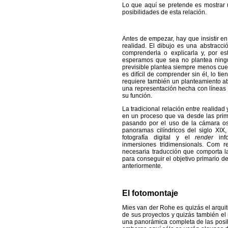
Lo que aquí se pretende es mostrar 
posibilidades de esta relación.
Antes de empezar, hay que insistir en
realidad. El dibujo es una abstracci
comprenderla o explicarla y, por e
esperamos que sea no plantea ningu
previsible plantea siempre menos cuest
es difícil de comprender sin él, lo t
requiere también un planteamiento abs
una representación hecha con líneas 
su función.
La tradicional relación entre realidad
en un proceso que va desde las primer
pasando por el uso de la cámara oscu
panoramas cilíndricos del siglo XIX
fotografía digital y el
render
in
inmersiones tridimensionals. Com re
necesaria traducción que comporta la
para conseguir el objetivo primario d
anteriormente.
El fotomontaje
Mies van der Rohe es quizás el arquit
de sus proyectos y quizás también el 
una panorámica completa de las posibil