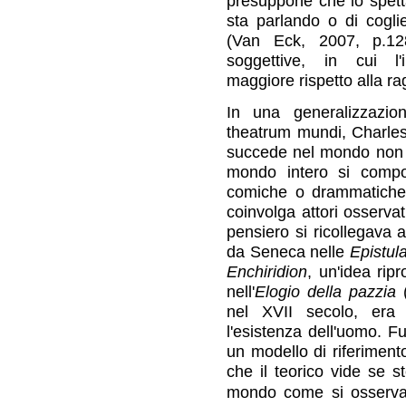
presuppone che lo spett
sta parlando o di coglie
(Van Eck, 2007, p.128
soggettive, in cui l
maggiore rispetto alla ra
In una generalizzazi
theatrum mundi, Charles 
succede nel mondo non è
mondo intero si compo
comiche o drammatiche,
coinvolga attori osservat
pensiero si ricollegava 
da Seneca nelle
Epistul
Enchiridion
, un'idea ri
nell'
Elogio della pazzia
(
nel XVII secolo, era
l'esistenza dell'uomo. F
un modello di riferimento 
che il teorico vide se 
mondo come si osserva