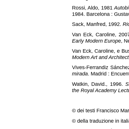
Rossi, Aldo, 1981
Autobi
1984. Barcelona : Gustav
Sack, Manfred, 1992.
Ri
Van Eck, Caroline, 200
Early Modern Europ
e, N
Van Eck, Caroline, e Bus
Modern Art and Architec
Vives-Ferrandiz Sánche
mirada
. Madrid : Encuen
Watkin, David., 1996.
S
the Royal Academy Lect
© dei testi Francisco Ma
© della traduzione in ita