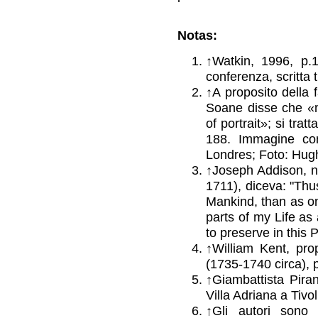
Notas:
↑Watkin, 1996, p.1
conferenza, scritta t
↑
A proposito della 
Soane disse che «m
of portrait»; si trat
188. Immagine co
Londres; Foto: Hugh
↑Joseph Addison, 
1711), diceva: "Thus
Mankind, than as on
parts of my Life as
to preserve in this 
↑
William Kent, pro
(1735-1740 circa), p
↑
Giambattista Piran
Villa Adriana a Tivo
↑
Gli autori sono c