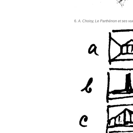
6.
A. Choisy, Le Parthénon et ses vu