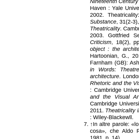
Nineteenth Century
Haven : Yale Univer
2002. Theatricalit
Substance
, 31(2-3)
Theatricality
. Cambr
2003. Gottfried S
Criticism
, 18(2), p
object : the archite
Hartoonian, G., 2
Farnham (GB): Ashg
in Words: Theatr
architecture
. Londo
Rhetoric and the Vi
: Cambridge Univer
and the Visual A
Cambridge Universit
2011.
Theatricality
: Wiley-Blackewll.
↑
In altre parole: «
cosa», che Aldo Ro
1981, p. 14).