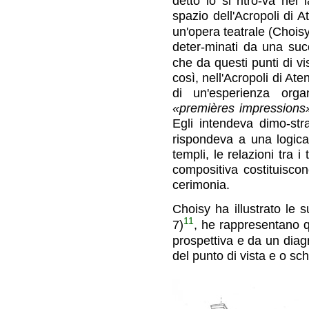
detto lo si ritro-va nel
spazio dell'Acropoli di
un'opera teatrale (Choisy
deter-minati da una succ
che da questi punti di vis
così, nell'Acropoli di Ate
di un'esperienza organ
«premières impression
Egli intendeva dimo-stra
rispondeva a una logic
templi, le relazioni tra 
compositiva costituisco
cerimonia.
Choisy ha illustrato le s
11
7)
, he rappresentano 
prospettiva e da un dia
del punto di vista e o s