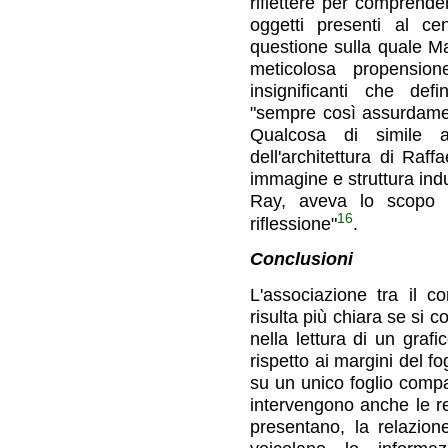
riflettere per comprender
oggetti presenti al cen
questione sulla quale Ma
meticolosa propension
insignificanti che def
"sempre così assurdamen
Qualcosa di simile 
dell'architettura di Raff
immagine e struttura ind
Ray, aveva lo scopo d
16
riflessione"
.
Conclusioni
L'associazione tra il c
risulta più chiara se si 
nella lettura di un graf
rispetto ai margini del 
su un unico foglio compa
intervengono anche le rela
presentano, la relazion