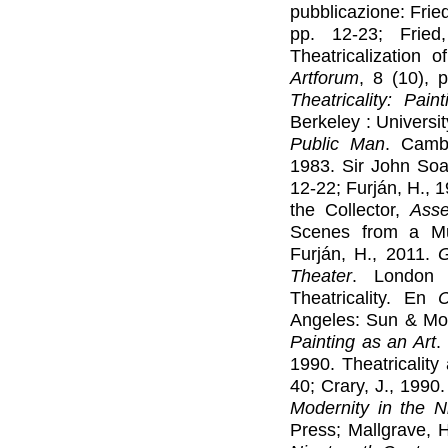
pubblicazione: Frie
pp. 12-23; Frie
Theatricalization 
Artforum
, 8 (10), 
Theatricality: Pai
Berkeley : Universit
Public Man
. Cambr
1983. Sir John Soa
12-22; Furján, H., 
the Collector,
Ass
Scenes from a 
Furján, H., 2011.
G
Theater
. London 
Theatricality. En
C
Angeles: Sun & Moo
Painting as an Art
.
1990. Theatricalit
40; Crary, J., 1990.
Modernity in the N
Press; Mallgrave, 