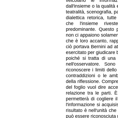
veicolano le informaz
dall'insieme o la qualità 
teatralità, scenografia, 
dialettica retorica, tu
che l'insieme riveste
predominante. Questo 
non ci appaiono solament
che è loro accanto, rap
ciò portava Bernini ad at
esercitato per giudicare 
poiché si tratta di una 
nell'osservatore. Son
riconoscere i limiti dell
contraddizioni o le am
della riflessione. Compr
del foglio vuol dire acc
relazione tra le parti. 
permetterà di cogliere 
l'informazione si acquis
risultato è nell'unità ch
può essere riconosciuta 