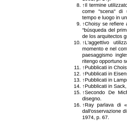
↑
Il termine utilizza
come "scena" di u
tempo e luogo in un
↑
Choisy se refiere 
"búsqueda del prim
de los arquitectos g
↑
L'aggettivo util
momento e nel contes
paesaggismo ingles
ritengo opportuno sos
↑
Pubblicati in Choi
↑
Pubblicati in Eisen
↑
Pubblicati in Lampr
↑
Pubblicati in Sack,
↑
Secondo De Miche
disegno.
↑
Ray parlava di «s
dall'osservazione d
1974, p. 67.