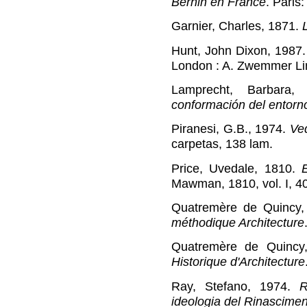
Bernin en France
. Paris
Garnier, Charles, 1871.
Hunt, John Dixon, 1987
London : A. Zwemmer Li
Lamprecht, Barbara
conformación del entorn
Piranesi, G.B., 1974.
Ve
carpetas, 138 lam.
Price, Uvedale, 1810.
Mawman, 1810, vol. I, 40
Quatremère de Quincy,
méthodique Architecture
Quatremère de Quincy
Historique d'Architecture
Ray, Stefano, 1974.
R
ideologia del Rinascime